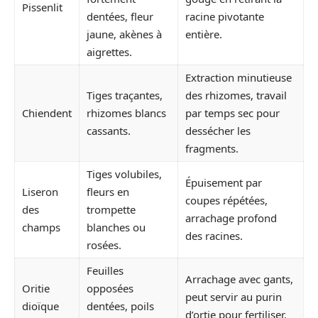
Pissenlit
dentées, fleur
racine pivotante
jaune, akènes à
entière.
aigrettes.
Extraction minutieuse
Tiges traçantes,
des rhizomes, travail
Chiendent
rhizomes blancs
par temps sec pour
cassants.
dessécher les
fragments.
Tiges volubiles,
Épuisement par
Liseron
fleurs en
coupes répétées,
des
trompette
arrachage profond
champs
blanches ou
des racines.
rosées.
Feuilles
Arrachage avec gants,
Oritie
opposées
peut servir au purin
dioïque
dentées, poils
d’ortie pour fertiliser.