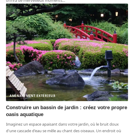
offrira de merveilleux moments
…
AMÉNAGEMENT EXTÉRIEUR
Construire un bassin de jardin : créez votre propre
oasis aquatique
Imaginez un espace apaisant dans votre jardin, où le bruit doux
d'une cascade d'eau se mêle au chant des oiseaux. Un endroit où